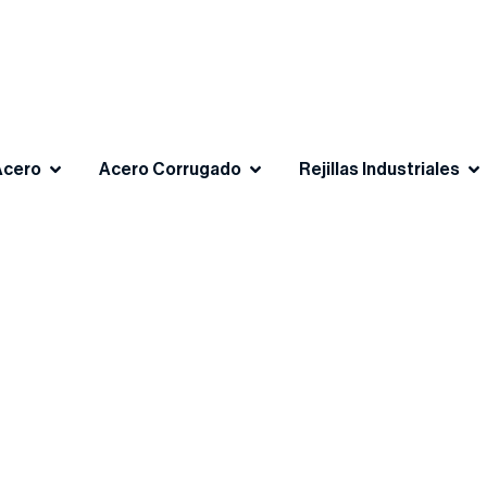
Acero
Acero Corrugado
Rejillas Industriales
E MAX ACERO MO
ORES ARTÍCULOS DEL RUBRO DE LA CONST