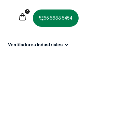
0
55·5888·5454
Ventiladores Industriales
NTERREY
RUCCIÓN Y EL ACERO