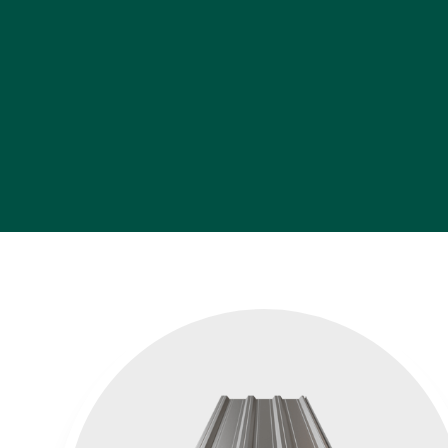
Inicio
•
Lamina acanalada
•
Lámina RN 100/35