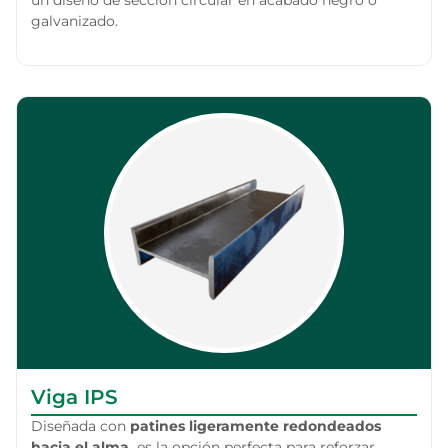
un diseño de sección circular en acabado negro o
galvanizado.
Viga IPS
Diseñada con
patines ligeramente redondeados
hacia el alma,
es la opción perfecta para reforzar