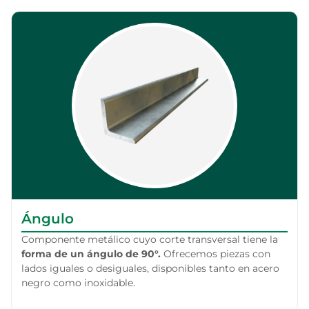
Ángulo
Componente metálico cuyo corte transversal tiene la
forma de un ángulo de 90°.
Ofrecemos piezas con
lados iguales o desiguales, disponibles tanto en acero
negro como inoxidable.