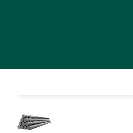
Inicio
•
Acero Corrugado
•
Varilla corrugada