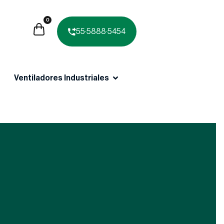
0
55·5888·5454
Ventiladores Industriales