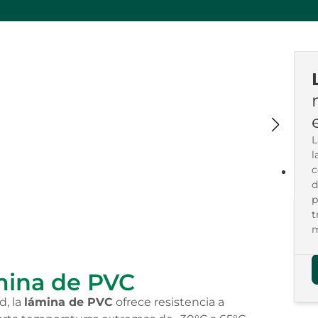
l
c
d
p
t
m
ámina de PVC
d, la
lámina de PVC
ofrece resistencia a