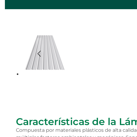
Inicio
•
Otros productos
•
Lámina de PVC
Características de la L
Compuesta por materiales plásticos de alta calida