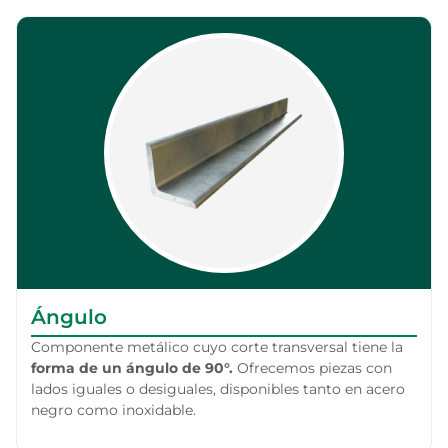
Ángulo
Componente metálico cuyo corte transversal tiene la
forma de un ángulo de 90°.
Ofrecemos piezas con
lados iguales o desiguales, disponibles tanto en acero
negro como inoxidable.