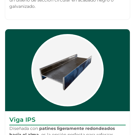
un diseño de sección circular en acabado negro o
galvanizado.
Viga IPS
Diseñada con
patines ligeramente redondeados
hacia el alma,
es la opción perfecta para reforzar