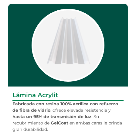
Lámina Acrylit
Fabricada con resina 100% acrílica con refuerzo
de fibra de vidrio
, ofrece elevada resistencia y
hasta un 95% de transmisión de luz
. Su
recubrimiento de
GelCoat
en ambas caras
le brinda
gran durabilidad.