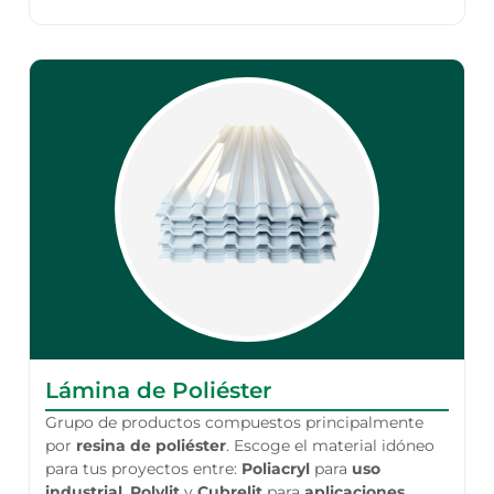
Lámina de Poliéster
Grupo de productos compuestos principalmente
por
resina de poliéster
. Escoge el material idóneo
para tus proyectos entre:
Poliacryl
para
uso
industrial
,
Polylit
y
Cubrelit
para
aplicaciones