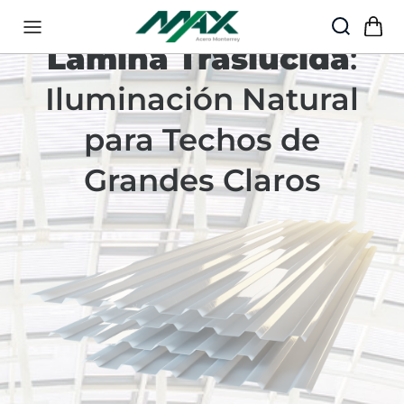
55·5888·5454
Lámina Traslúcida
:
Iluminación Natural
para Techos de
Grandes Claros