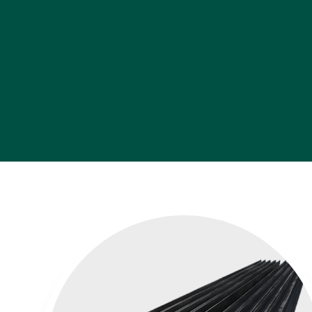
Inicio
•
Perfiles de Acero
•
Viga IPR