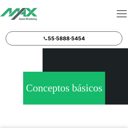
55·5888·5454
Conceptos básicos