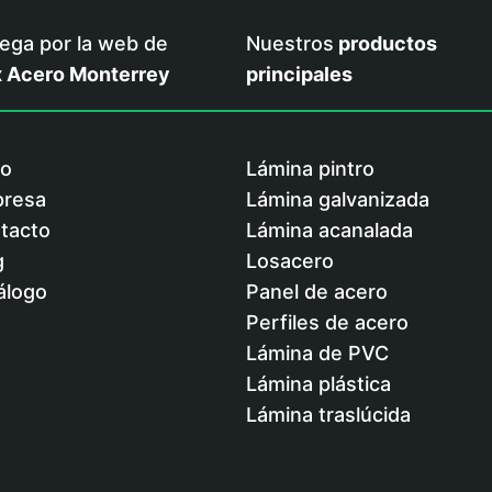
ega por la web de
Nuestros
productos
 Acero Monterrey
principales
io
Lámina pintro
resa
Lámina galvanizada
tacto
Lámina acanalada
g
Losacero
álogo
Panel de acero
Perfiles de acero
Lámina de PVC
Lámina plástica
Lámina traslúcida