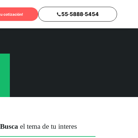
55·5888·5454
tu cotización!
Busca
el tema de tu interes