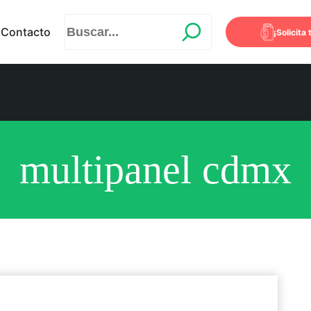
Contacto
¡Solicita 
multipanel cdmx