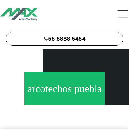
55·5888·5454
arcotechos puebla