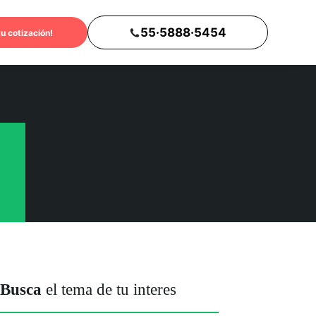
55·5888·5454
tu cotización!
Busca
el tema de tu interes