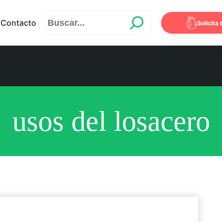
Contacto
¡Solicita 
usos del losacero