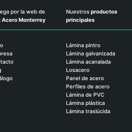
ega por la web de
Nuestros
productos
 Acero Monterrey
principales
io
Lámina pintro
resa
Lámina galvanizada
tacto
Lámina acanalada
g
Losacero
álogo
Panel de acero
Perfiles de acero
Lámina de PVC
Lámina plástica
Lámina traslúcida