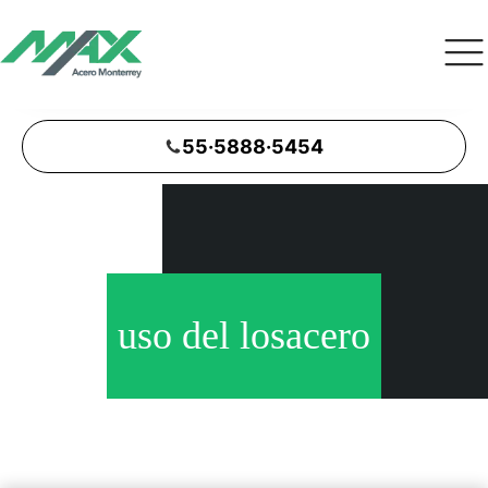
55·5888·5454
uso del losacero