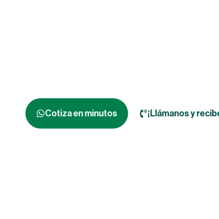
tonelada y mayo
nacional en dist
Cumplimos con los estándares de fabricación más exigente
proyecto al más alto nivel.
Cotiza en minutos
¡Llámanos y recib