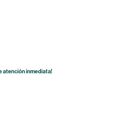
reo, líder
ribución
s de la industria. Cotiza hoy y lleva tu
e atención inmediata!