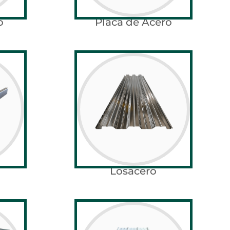
o
Placa de Acero
Losacero