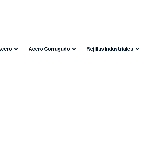
Acero
Acero Corrugado
Rejillas Industriales
nal Certificado
do por