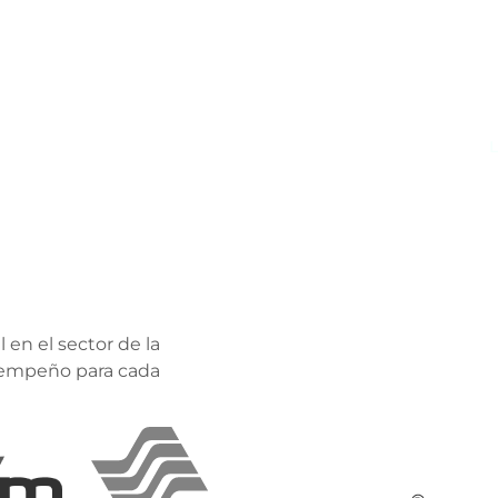
as y muros.
Todas con recubrimiento galvanizado,
L
p
 en el sector de la
esempeño para cada