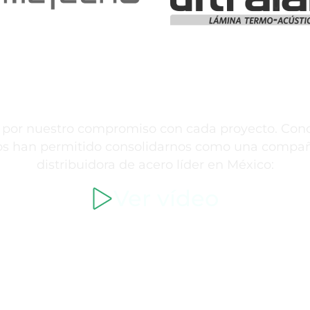
ARA ELEGIR A MAX ACERO
 por nuestro compromiso con cada proyecto. Cono
os han permitido consolidarnos como una compañí
distribuidora de acero líder en México:
Ver vídeo