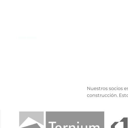
Lámina acanalada con diseño rectangular, trapezoida
Pintro o Zintro Alum.
LEER MÁS
Nuestros socios es
construcción. Est