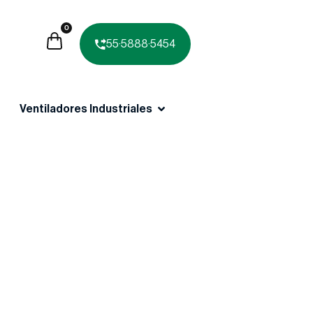
0
55·5888·5454
Ventiladores Industriales