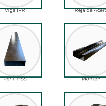
Viga IPR
Reja de Acer
Perfil HSS
Monten