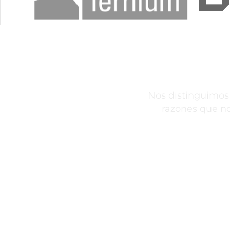
RAZONES P
Nos distinguimos
razones que n