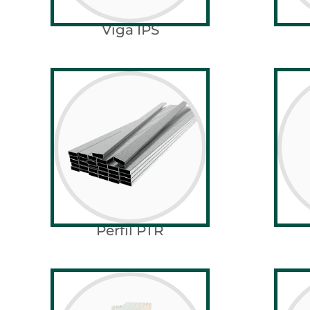
Viga IPS
Perfil PTR